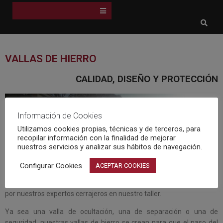
VALLAS DE HIERRO
CALIDAD, DISEÑO Y PROTECCIÓN
Información de Cookies
Utilizamos cookies propias, técnicas y de terceros, para
recopilar información con la finalidad de mejorar
nuestros servicios y analizar sus hábitos de navegación.
Mantener el perímetro de tu parcela o finca a salvo es la principal
Configurar Cookies
ACEPTAR COOKIES
misión que tienen nuestras vallas de hierro. Contando con el mejor y
más resistente material, cada valla es única y realizada a medida
por nuestros expertos cerrajeros en nuestro taller.
Ya sea una valla de ocultación, una de separación o una de
seguridad, nuestras vallas de hierro se crean para que el paso del