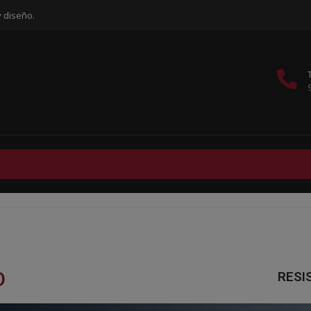
y diseño.
O
RESI