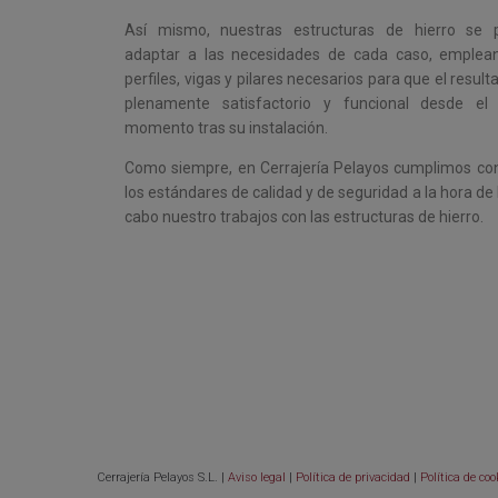
Así mismo, nuestras estructuras de hierro se 
adaptar a las necesidades de cada caso, emplea
perfiles, vigas y pilares necesarios para que el resul
plenamente satisfactorio y funcional desde el
momento tras su instalación.
Como siempre, en Cerrajería Pelayos cumplimos co
los estándares de calidad y de seguridad a la hora de 
cabo nuestro trabajos con las estructuras de hierro.
Cerrajería Pelayos S.L. |
Aviso legal
|
Política de privacidad
|
Política de coo