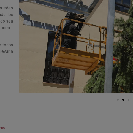
pueden
ndo los
tado sea
 primer
n todos
llevar a
kies