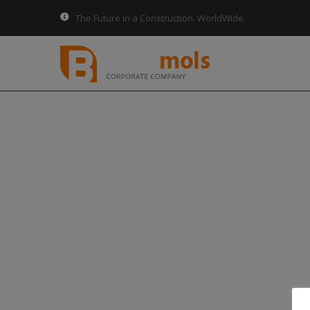
The Future in a Construction. WorldWide.
INICIO
NOSOTROS
SERVICIOS
CONTACTO